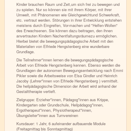
Kinder brauchen Raum und Zeit,um sich frei zu bewegen und
zu spielen. Nur so können sie mit ihrem Körper, mit ihrer
Umwelt, mit Phänomenen wie Gleichgewichtund Schwerkraft,
etc. vertraut werden. Störungen in ihrer Entwicklung entstehen
meistens durch Eingreifen, Vor-machen und "Helfen-Wollen"
des Erwachsenen. Sie können dazu beitragen, den ihnen
anvertrauten Kindern Nachentfaltungsräumezu ermöglichen.
Hierbei bietet die bewegungspädagogische Arbeit mit den
Materialien von Elfriede Hengstenberg eine wunderbare
Grundlage.
Die Teilnehmer*innen lernen die bewegungspädagogische
Arbeit von Elfriede Hengstenberg kennen. Ebenso werden die
Grundlagen der autonomen Bewegungsentwicklung nach Emmi
Pikler sowie die Arbeitsweise von Elsa Gindler und Heinrich
Jacoby (Lehrer*innen von Elfriede Hengstenberg ) vermittelt.
Die heilpädagogische Dimension der Arbeit wird anhand der
Gestalttherapie vertieft.
Zielgruppe: Erzieher*innen, Pädagog*innen aus Krippe,
Kindergarten oder Grundschule, Heilpädagog*innen,
Ergotherapeut*innen, Physiotherapeut*innen,
Übungsleiter*innen aus Turnvereinen
Kursdauer: 1 Jahr, 6 aufeinander aufbauende Module
(Freitagmittag bis Sonntagmittag)