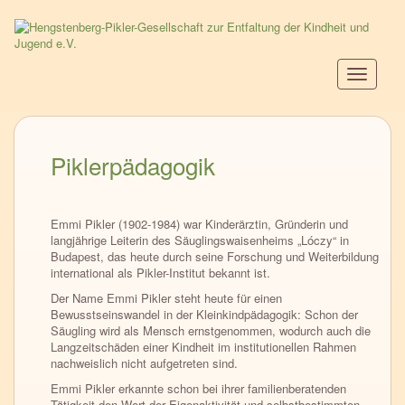
Direkt
zum
Inhalt
Navigati
aktiviere
Piklerpädagogik
Emmi Pikler (1902-1984) war Kinderärztin, Gründerin und
langjährige Leiterin des Säuglingswaisenheims „Lóczy“ in
Budapest, das heute durch seine Forschung und Weiterbildung
international als Pikler-Institut bekannt ist.
Der Name Emmi Pikler steht heute für einen
Bewusstseinswandel in der Kleinkindpädagogik: Schon der
Säugling wird als Mensch ernstgenommen, wodurch auch die
Langzeitschäden einer Kindheit im institutionellen Rahmen
nachweislich nicht aufgetreten sind.
Emmi Pikler erkannte schon bei ihrer familienberatenden
Tätigkeit den Wert der Eigenaktivität und selbstbestimmten