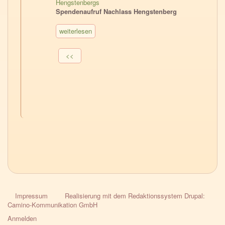
Hengstenbergs
Spendenaufruf Nachlass Hengstenberg
weiterlesen
Seitennummerierung
Vorherige
<<
Seite
Impressum
Realisierung mit dem Redaktionssystem Drupal:
HPG-
Camino-Kommunikation GmbH
Fussnavigation
Anmelden
User