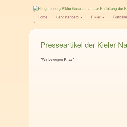
Direkt
zum
HPG
Home
Hengstenberg
Pikler
Fortbild
Inhalt
Presseartikel der Kieler N
"Wir bewegen Kitas"