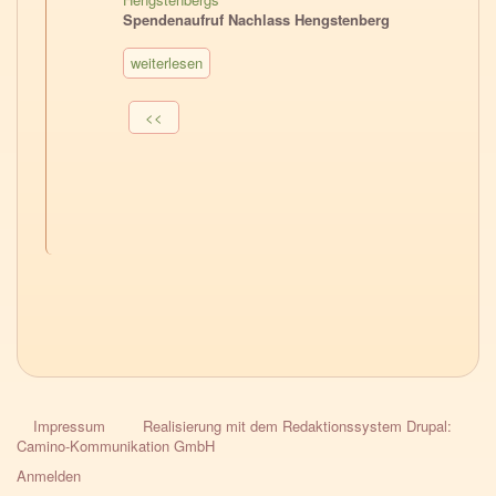
Spendenaufruf Nachlass Hengstenberg
weiterlesen
Seitennummerierung
Vorherige
<<
Seite
Impressum
Realisierung mit dem Redaktionssystem Drupal:
HPG-
Camino-Kommunikation GmbH
Fussnavigation
Anmelden
User