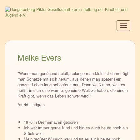
Direkt
zum
Inhalt
Navigati
aktiviere
Meike Evers
"Wenn man genügend spielt, solange man klein ist-dann trägt
man Schätze mit sich herum, aus denen man später sein
ganzes Leben lang schöpfen kann. Dann weiß man, was es
heißt, in sich eine warme, geheime Welt zu haben, die einem
Kraft gibt, wenn das Leben schwer wird."
Astrid Lindgren
1970 in Bremerhaven geboren
Ich war immer gerne Kind und bin es auch heute noch ein
Stück weit
Mein größter Wunsch war und ist es auch heute noch,