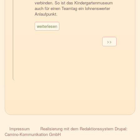
verbinden. So ist das Kindergartenmuseum
auch für einen Teamtag ein lohnenswerter
Anlaufpunkt.
weiterlesen
Seitennummerierung
Nächste
>>
Seite
Impressum
Realisierung mit dem Redaktionssystem Drupal:
HPG-
Camino-Kommunikation GmbH