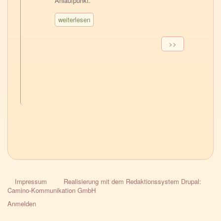
Anlaufpunkt.
weiterlesen
Seitennummerierung
Nächste
>>
Seite
Impressum
Realisierung mit dem Redaktionssystem Drupal:
HPG-
Camino-Kommunikation GmbH
Fussnavigation
Anmelden
User