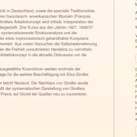
k in Deutschland, sowie die spezielle Traditionslinie
hren französisch- amerikanischen Wurzeln (François
dlers Arbeits­konzept wird mittels Interpretation der
dargestellt. Drei Kurse aus den Jahren 1927, 1936/37
 systematisierende Strukturanalyse und die
V
ler stets improvisatorisch gehandhabte Kurspraxis
rientiert. Aus vielen Versuchen der Selbstwahrnehmung
w
 die Freiheit unroutinierten Handelns zu vermitteln.
 Arbeitskonzept in die aktuelle Diskussion um die
ausgewählte Kurs­notizen werden erstmals der
E
age für die weitere Beschäftigung mit Elsa Gindler.
 betritt Neuland. Der Nachlass von Gindler wurde
 Mit der systematischen Darstellung von Gindlers
e Praxis auf Grund der Quellen neu zu inszenieren.
F
H
a