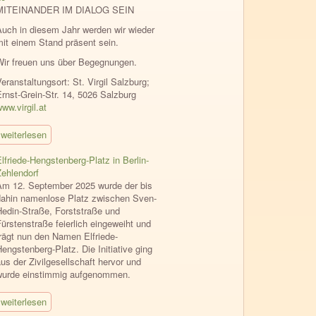
MITEINANDER IM DIALOG SEIN
Auch in diesem Jahr werden wir wieder
mit einem Stand präsent sein.
Wir freuen uns über Begegnungen.
eranstaltungsort: St. Virgil Salzburg;
Ernst-Grein-Str. 14, 5026 Salzburg
ww.virgil.at
weiterlesen
lfriede-Hengstenberg-Platz in Berlin-
Zehlendorf
Am 12. September 2025 wurde der bis
dahin namenlose Platz zwischen Sven-
Hedin-Straße, Forststraße und
ürstenstraße feierlich eingeweiht und
trägt nun den Namen Elfriede-
engstenberg-Platz. Die Initiative ging
us der Zivilgesellschaft hervor und
wurde einstimmig aufgenommen.
weiterlesen