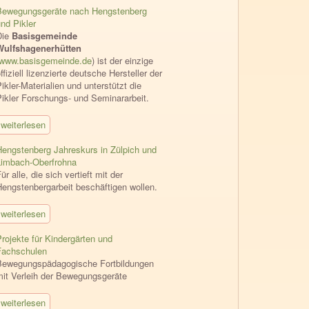
Bewegungsgeräte nach Hengstenberg
nd Pikler
Die
Basisgemeinde
Wulfshagenerhütten
www.basisgemeinde.de
) ist der einzige
ffiziell lizenzierte deutsche Hersteller der
ikler-Materialien und unterstützt die
Pikler Forschungs- und Seminararbeit.
weiterlesen
Hengstenberg Jahreskurs in Zülpich und
Limbach-Oberfrohna
ür alle, die sich vertieft mit der
Hengstenbergarbeit beschäftigen wollen.
weiterlesen
rojekte für Kindergärten und
Fachschulen
Bewegungspädagogische Fortbildungen
mit Verleih der Bewegungsgeräte
weiterlesen