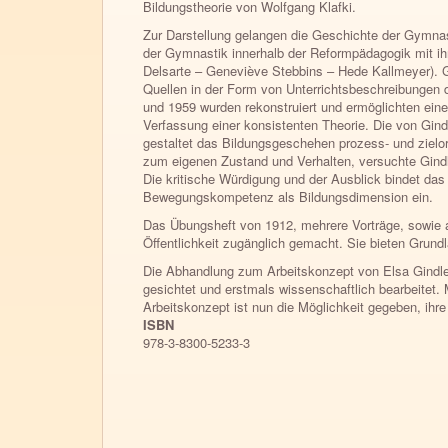
Bildungs­theorie von Wolfgang Klafki.
Zur Darstellung gelangen die Geschichte der Gymnasti
der Gymnastik innerhalb der Reform­pädagogik mit i
Delsarte – Geneviève Stebbins – Hede Kallmeyer). Gin
Quellen in der Form von Unter­richts­beschreibungen 
und 1959 wurden rekonstruiert und ermöglichten eine
Verfassung einer konsistenten Theorie. Die von Gind
gestaltet das Bildungsgeschehen prozess- und zielo
zum eigenen Zustand und Verhalten, versuchte Gindler
Die kritische Würdigung und der Ausblick bindet das
Bewegungskompetenz als Bildungsdimension ein.
Das Übungsheft von 1912, mehrere Vorträge, sowie 
Öffentlichkeit zugänglich gemacht. Sie bieten Grundl
Die Abhandlung zum Arbeitskonzept von Elsa Gindler
gesichtet und erstmals wissenschaftlich bearbeitet.
Arbeits­konzept ist nun die Möglichkeit gegeben, ihr
ISBN
978-3-8300-5233-3