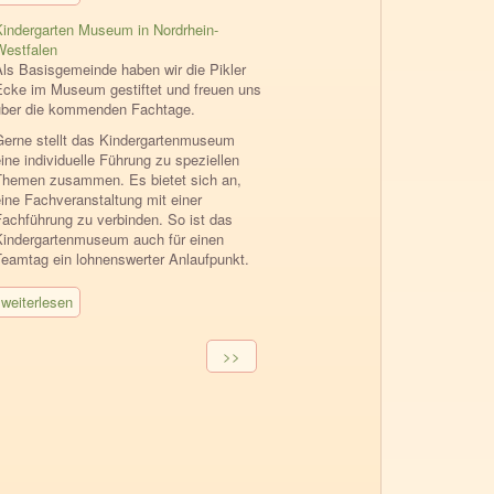
Kindergarten Museum in Nordrhein-
Westfalen
Als Basisgemeinde haben wir die Pikler
Ecke im Museum gestiftet und freuen uns
über die kommenden Fachtage.
Gerne stellt das Kindergartenmuseum
ine individuelle Führung zu speziellen
Themen zusammen. Es bietet sich an,
eine Fachveranstaltung mit einer
Fachführung zu verbinden. So ist das
Kindergartenmuseum auch für einen
Teamtag ein lohnenswerter Anlaufpunkt.
weiterlesen
Seitennummerierung
Nächste
>>
Seite