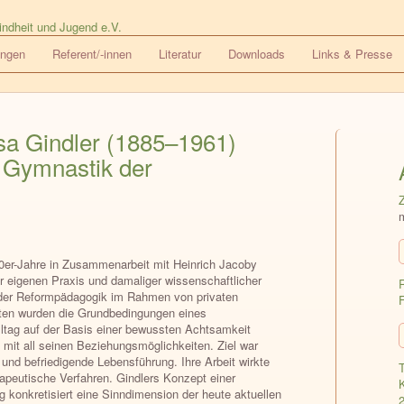
ungen
Referent/-innen
Literatur
Downloads
Links & Presse
sa Gindler (1885–1961)
 Gymnastik der
20er-Jahre in Zusammenarbeit mit Heinrich Jacoby
r eigenen Praxis und damaliger wissenschaftlicher
 der Reformpädagogik im Rahmen von privaten
ften wurden die Grundbedingungen eines
ltag auf der Basis einer bewussten Achtsamkeit
 mit all seinen Beziehungsmöglichkeiten. Ziel war
 und befriedigende Lebensführung. Ihre Arbeit wirkte
T
apeutische Verfahren. Gindlers Konzept einer
K
 konkretisiert eine Sinndimension der heute aktuellen