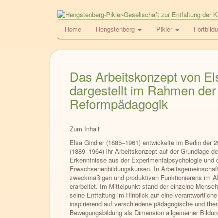
Direkt
zum
HPG
Home
Hengstenberg
Pikler
Fortbild
Inhalt
Das Arbeitskonzept von El
dargestellt im Rahmen der
Reformpädagogik
Zum Inhalt
Elsa Gindler (1885–1961) entwickelte im Berlin der 
(1889–1964) ihr Arbeitskonzept auf der Grundlage de
Erkenntnisse aus der Experimentalpsychologie und
Erwachsenenbildungskursen. In Arbeits­gemein­scha
zweckmäßigen und produktiven Funktionierens im Al
erarbeitet. Im Mittelpunkt stand der einzelne Mensch
seine Entfaltung im Hinblick auf eine verantwortliche
inspirierend auf verschiedene pädagogische und ther
Bewegungsbildung als Dimension allgemeiner Bildung